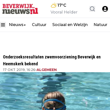
17
°C
Vooral Helder
Nieuws
Cultuur
Sociaal en Welzijn
Natuur
▼
Onderzoeksresultaten zwemvoorziening Beverwijk en
Heemskerk bekend
17 OKT 2019, 16:26
•
ALGEMEEN