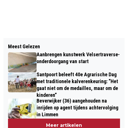
Vorig artikel
Volgend artikel
BEVERWIJK EN WIJK AAN ZEE
Meest Gelezen
KOM NAAR DE LENTEMARKT OP
HERDENKEN: PROGRAMMA 4 MEI
Aanbrengen kunstwerk Velsertraverse-
ZATERDAG 1 JUNI
2024
onderdoorgang van start
Santpoort beleeft 40e Agrarische Dag
met traditionele kalverenkeuring: “Het
gaat niet om de medailles, maar om de
kinderen”
Beverwijker (36) aangehouden na
inrijden op agent tijdens achtervolging
in Limmen
Meer artikelen