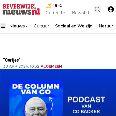
19
°C
Gedeeltelijk Bewolkt
Nieuws
Cultuur
Sociaal en Welzijn
Natuur
▼
“Oortjes’
30 APR 2024, 10:32
•
ALGEMEEN