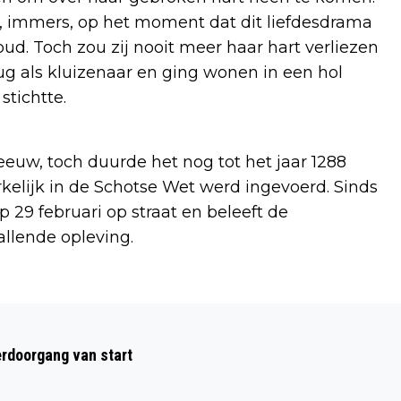
, immers, op het moment dat dit liefdesdrama
oud. Toch zou zij nooit meer haar hart verliezen
rug als kluizenaar en ging wonen in een hol
stichtte.
 eeuw, toch duurde het nog tot het jaar 1288
kelijk in de Schotse Wet werd ingevoerd. Sinds
 29 februari op straat en beleeft de
llende opleving.
Volgend artikel
LAMBORGHINI MET DUITS EXPORT-
rdoorgang van start
KENTEKEN IN HEEMSKERKSE SLOOT