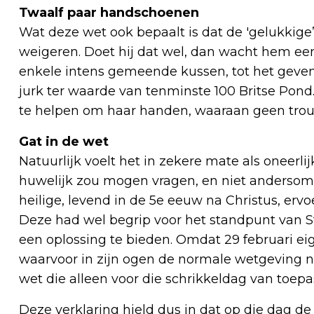
Twaalf paar handschoenen
Wat deze wet ook bepaalt is dat de 'gelukkige
weigeren. Doet hij dat wel, dan wacht hem ee
enkele intens gemeende kussen, tot het geven
jurk ter waarde van tenminste 100 Britse Po
te helpen om haar handen, waaraan geen trouw
Gat in de wet
Natuurlijk voelt het in zekere mate als oneerl
huwelijk zou mogen vragen, en niet andersom. 
heilige, levend in de 5e eeuw na Christus, ervoer
Deze had wel begrip voor het standpunt van S
een oplossing te bieden. Omdat 29 februari eig
waarvoor in zijn ogen de normale wetgeving ni
wet die alleen voor die schrikkeldag van toepass
Deze verklaring hield dus in dat op die dag 