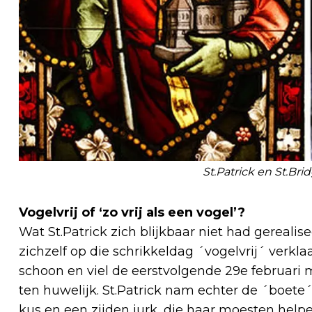
St.Patrick en St.Brid
Vogelvrij of ‘zo vrij als een vogel’?
Wat St.Patrick zich blijkbaar niet had gerealis
zichzelf op die schrikkeldag ´vogelvrij´ verkl
schoon en viel de eerstvolgende 29e februar
ten huwelijk. St.Patrick nam echter de ´boete´
kus en een zijden jurk, die haar moesten hel