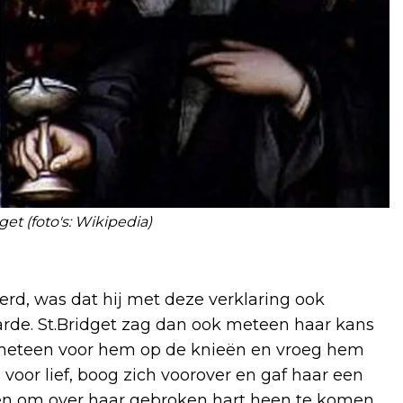
get (foto's: Wikipedia)
eerd, was dat hij met deze verklaring ook
aarde. St.Bridget zag dan ook meteen haar kans
i meteen voor hem op de knieën en vroeg hem
 voor lief, boog zich voorover en gaf haar een
pen om over haar gebroken hart heen te komen.