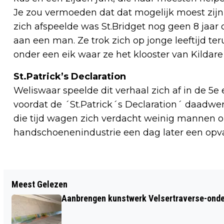
Je zou vermoeden dat dat mogelijk moest zijn
zich afspeelde was St.Bridget nog geen 8 jaar 
aan een man. Ze trok zich op jonge leeftijd te
onder een eik waar ze het klooster van Kildare 
St.Patrick’s Declaration
Weliswaar speelde dit verhaal zich af in de 5e
voordat de ´St.Patrick´s Declaration´ daadwer
die tijd wagen zich verdacht weinig mannen op
handschoenenindustrie een dag later een opva
Vorig artikel
Meest Gelezen
WEEKPROGRAMMA STICHTING WELZIJN
Aanbrengen kunstwerk Velsertraverse-onde
BEVERWIJK 2 TOT EN MET 6 MAART