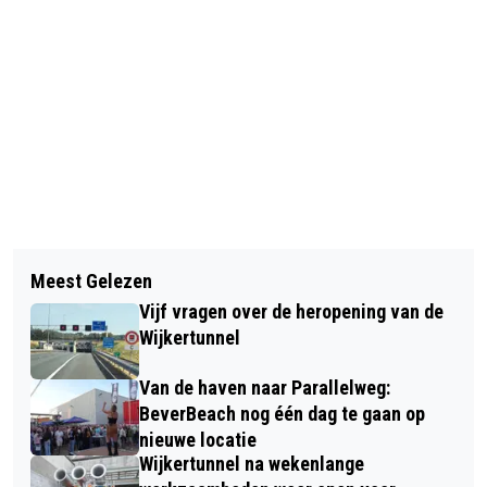
Vorig artikel
Volgend artikel
GRATIS EXCURSIES IN WIJK AAN ZEE
Meest Gelezen
PREVIEW NIGHT KENNEMER THEATER
EN HEEMSKERK TIJDENS DE DAG VAN
Vijf vragen over de heropening van de
MET ONTHULLING
DE DUINEN
Wijkertunnel
THEATERMAGAZINE ’23-’24
Van de haven naar Parallelweg:
BeverBeach nog één dag te gaan op
nieuwe locatie
Wijkertunnel na wekenlange