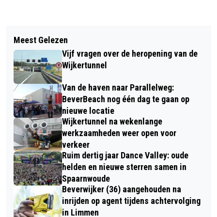
Vorig artikel
Volgend artikel
OPEN HAARD….IS ZORG WAARD
Meest Gelezen
COLUMN VAN DE DAG: CAT STEVENS
Vijf vragen over de heropening van de
MET NIEUW ALBUM NA 39 JAAR WEER
Wijkertunnel
HELEMAAL TERUG ALS ‘CAT
Van de haven naar Parallelweg:
STEVENS’
BeverBeach nog één dag te gaan op
nieuwe locatie
Wijkertunnel na wekenlange
werkzaamheden weer open voor
verkeer
Ruim dertig jaar Dance Valley: oude
helden en nieuwe sterren samen in
Spaarnwoude
Beverwijker (36) aangehouden na
inrijden op agent tijdens achtervolging
in Limmen