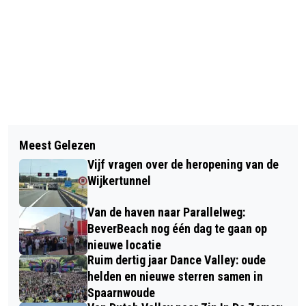
Vorig artikel
Volgend artikel
PROLONGATIE TITEL TATA STEEL
Meest Gelezen
MAN IN VELSEN-NOORD BEDREIGD
CHESS VOOR ANISH GIRI VERDER WEG
Vijf vragen over de heropening van de
DOOR MEERDERE PERSONEN,
NA 7E REMISE
Wijkertunnel
MOGELIJK MET VUURWAPEN
Van de haven naar Parallelweg:
BeverBeach nog één dag te gaan op
nieuwe locatie
Ruim dertig jaar Dance Valley: oude
helden en nieuwe sterren samen in
Spaarnwoude