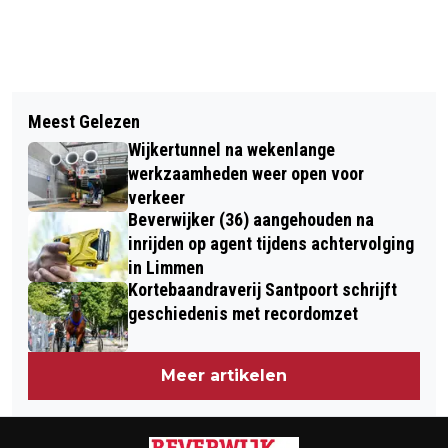
Vorig artikel
Volgend artikel
DEELSCOOTER ACHTERGELATEN IK
Meest Gelezen
VISSERSDERBY VOLENDAM-TELSTAR
VIJVER IN HEEMSKERK NA EENZIJDIG
Wijkertunnel na wekenlange
RECHTSTREEKS OP ESPN
ONGELUK
werkzaamheden weer open voor
verkeer
Beverwijker (36) aangehouden na
inrijden op agent tijdens achtervolging
in Limmen
Kortebaandraverij Santpoort schrijft
geschiedenis met recordomzet
Meer artikelen