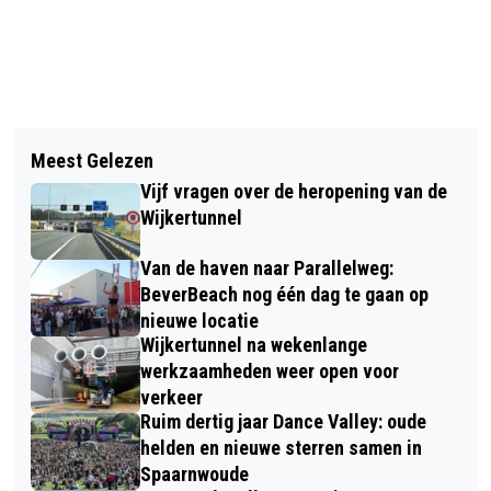
Vorig artikel
Volgend artikel
TELSTAR VROUWEN TERUG IN
Meest Gelezen
STAATSBOSBEHEER ZOEKT ‘LEUKSTE
EREDIVISIE VROUWENVOETBAL
Vijf vragen over de heropening van de
HOND VAN NOORD-HOLLAND’ VOOR
Wijkertunnel
CAMPAGNEPOSTER
Van de haven naar Parallelweg:
BeverBeach nog één dag te gaan op
nieuwe locatie
Wijkertunnel na wekenlange
werkzaamheden weer open voor
verkeer
Ruim dertig jaar Dance Valley: oude
helden en nieuwe sterren samen in
Spaarnwoude