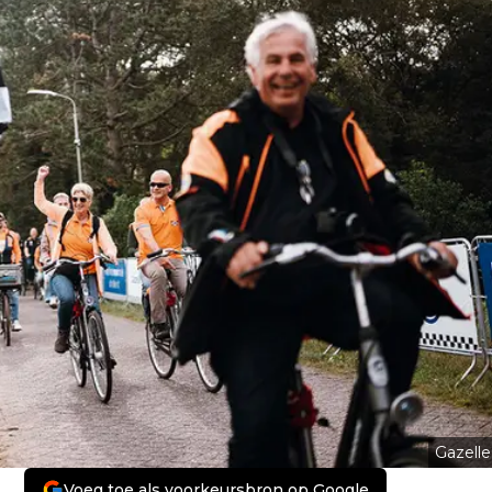
Gazelle
Voeg toe als voorkeursbron op Google