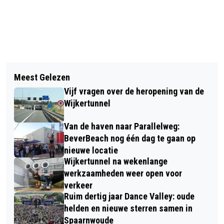
Vorig artikel
Volgend artikel
MEER BOMEN REDDEN EN MENSEN
Meest Gelezen
DRIE WERELDKAMPIOENEN BIJ TATA
MEER BIJ KLIMAATBELEID
Vijf vragen over de heropening van de
STEEL CHESS TOURNAMENT 2024
BETREKKEN
Wijkertunnel
Van de haven naar Parallelweg:
BeverBeach nog één dag te gaan op
nieuwe locatie
Wijkertunnel na wekenlange
werkzaamheden weer open voor
verkeer
Ruim dertig jaar Dance Valley: oude
helden en nieuwe sterren samen in
Spaarnwoude