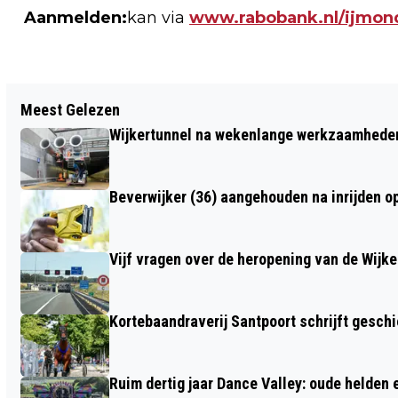
Aanmelden:
kan via
www.rabobank.nl/ijmon
Vorig artikel
Meest Gelezen
TWEE GEWONDEN BIJ FRONTALE
Wijkertunnel na wekenlange werkzaamheden
BOTSING OP N203 TUSSEN CASTRICUM
EN UITGEEST
Beverwijker (36) aangehouden na inrijden o
Vijf vragen over de heropening van de Wijke
Kortebaandraverij Santpoort schrijft gesc
Ruim dertig jaar Dance Valley: oude helden