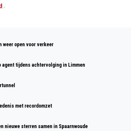
d
.
Volgend artikel
MET DE BEVERWIJKSE PLUSBUS NAAR
 weer open voor verkeer
HET LOUWMAN MUSEUM
p agent tijdens achtervolging in Limmen
rtunnel
hiedenis met recordomzet
 en nieuwe sterren samen in Spaarnwoude