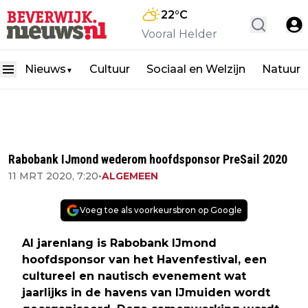
22
°C
Vooral Helder
Nieuws
Cultuur
Sociaal en Welzijn
Natuur
▼
Rabobank IJmond wederom hoofdsponsor PreSail 2020
11 MRT 2020, 7:20
•
ALGEMEEN
Voeg toe als voorkeursbron op Google
Al jarenlang is Rabobank IJmond
hoofdsponsor van het Havenfestival, een
cultureel en nautisch evenement wat
jaarlijks in de havens van IJmuiden wordt