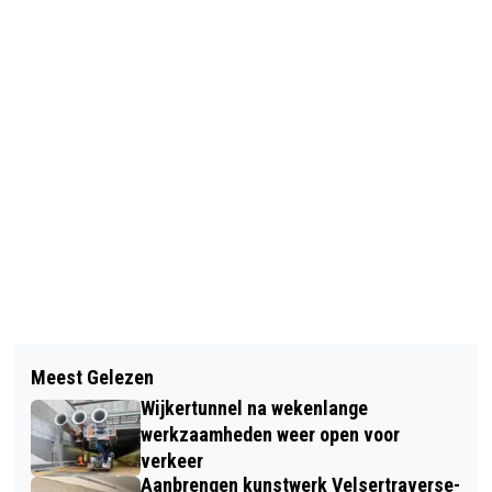
Vorig artikel
Volgend artikel
GERICHT OP SCHOLIEREN:
Meest Gelezen
TATA TEST THUISWERKSYSTEMEN:
SAMENWERKING WILDLANDS MET IVN
Wijkertunnel na wekenlange
2000 MEDEWERKERS WERKEN
NATUUREDUCATIE
werkzaamheden weer open voor
VANDAAG THUIS
verkeer
Aanbrengen kunstwerk Velsertraverse-