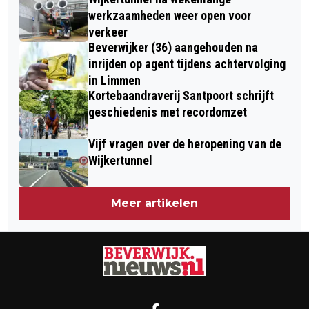
'VLIEGANGSTFESTIVAL'
FOTOGRAFIECENTRUM ISOO IN
werkzaamheden weer open voor
verkeer
BEVERWIJK
Beverwijker (36) aangehouden na
inrijden op agent tijdens achtervolging
in Limmen
Kortebaandraverij Santpoort schrijft
geschiedenis met recordomzet
Vijf vragen over de heropening van de
Wijkertunnel
Meer artikelen