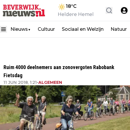
18
°C
Heldere Hemel
Nieuws
Cultuur
Sociaal en Welzijn
Natuur
▼
Ruim 4000 deelnemers aan zonovergoten Rabobank
Fietsdag
11 JUN 2018, 1:21
•
ALGEMEEN