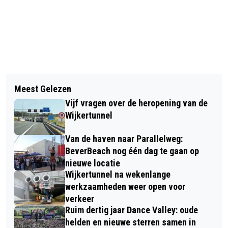
Vorig artikel
Volgend artikel
SLOT-WEEKEND RUÏNE VAN
Meest Gelezen
VERHAAL VAN DE DAG: 45 JAAR
BREDERODE
Vijf vragen over de heropening van de
SMURFENGEKTE
Wijkertunnel
Van de haven naar Parallelweg:
BeverBeach nog één dag te gaan op
nieuwe locatie
Wijkertunnel na wekenlange
werkzaamheden weer open voor
verkeer
Ruim dertig jaar Dance Valley: oude
helden en nieuwe sterren samen in