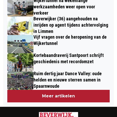
Wijkertunnel na wekenlange
OVERLAST VOOR VERKEER TIJDENS
werkzaamheden weer open voor
ZOMERVAKANTIE
verkeer
Beverwijker (36) aangehouden na
inrijden op agent tijdens achtervolging
in Limmen
Vijf vragen over de heropening van de
Wijkertunnel
Kortebaandraverij Santpoort schrijft
geschiedenis met recordomzet
Ruim dertig jaar Dance Valley: oude
helden en nieuwe sterren samen in
Spaarnwoude
Meer artikelen