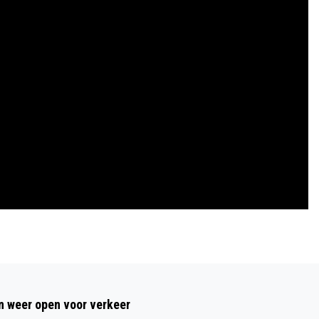
Volgend artikel
OPGEWEKTE WONING CLUB VAN START
 weer open voor verkeer
IN BEVERWIJK EN HEEMSKERK