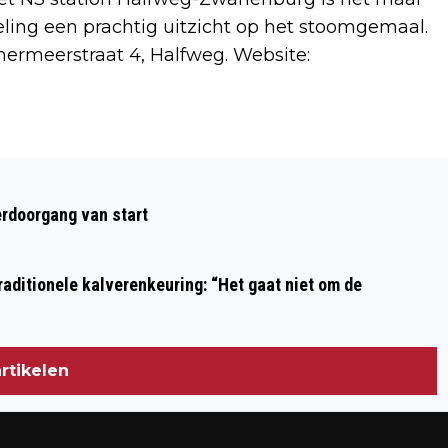
ling een prachtig uitzicht op het stoomgemaal.
ermeerstraat 4, Halfweg. Website:
Volgend artikel
VERHAAL VAN DE DAG: EEN ‘FACELIFT’
rdoorgang van start
VOOR DIERENDAG
aditionele kalverenkeuring: “Het gaat niet om de
rtikelen