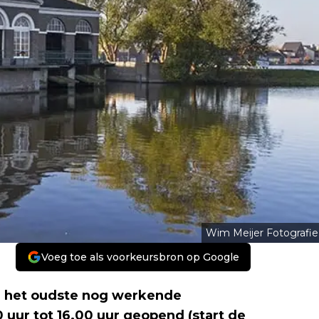
Wim Meijer Fotografie
Voeg toe als voorkeursbron op Google
, het oudste nog werkende
uur tot 16.00 uur geopend (start de