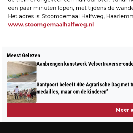
een paar minuten lopen, met tijdens de wande
Het adres is: Stoomgemaal Halfweg, Haarlemm
www.stoomgemaalhalfweg.nl
Vorig artikel
Meest Gelezen
WIJK AAN ZEE ZONDAG 8 OKTOBER OP
Aanbrengen kunstwerk Velsertraverse-onde
‘BOKKENTOCHT’
Santpoort beleeft 40e Agrarische Dag met tr
medailles, maar om de kinderen”
Meer a