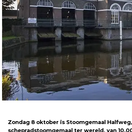
Zondag 8 oktober is Stoomgemaal Halfweg
schepradstoomgemaal ter wereld, van 10.00 