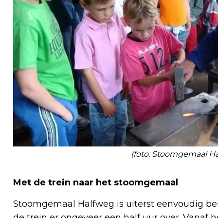
(foto: Stoomgemaal H
Met de trein naar het stoomgemaal
Stoomgemaal Halfweg is uiterst eenvoudig bere
de trein er ongeveer een half uur over. Vanaf