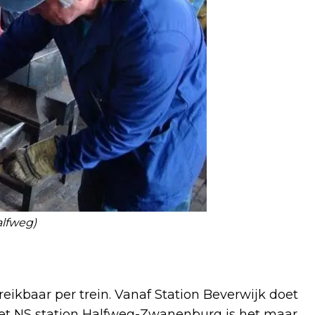
alfweg)
ikbaar per trein. Vanaf Station Beverwijk doet
 het NS station Halfweg-Zwanenburg is het maar