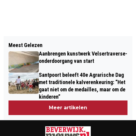
Vorig artikel
Volgend artikel
14-JARIGE JONGEN UIT BEVERWIJK
Meest Gelezen
COLUMN BLIK VAN CO:
AANGEHOUDEN VOOR
Aanbrengen kunstwerk Velsertraverse-
WOONONDERZOEK 2025
ONGEREGELDHEDEN IN
onderdoorgang van start
SCHEVENINGEN
Santpoort beleeft 40e Agrarische Dag
met traditionele kalverenkeuring: “Het
gaat niet om de medailles, maar om de
kinderen”
Meer artikelen