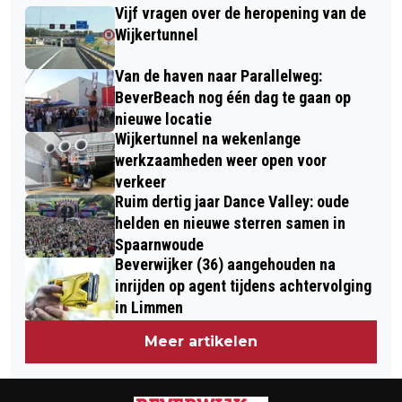
BEGONNEN, EN LATER OP HET
Vijf vragen over de heropening van de
DIERENAMBULANCE KENNEMERLAND
STATIONSPLEIN ‘HIELDEN WE HET
Wijkertunnel
NIET DROOG’
Van de haven naar Parallelweg:
BeverBeach nog één dag te gaan op
nieuwe locatie
Wijkertunnel na wekenlange
werkzaamheden weer open voor
verkeer
Ruim dertig jaar Dance Valley: oude
helden en nieuwe sterren samen in
Spaarnwoude
Beverwijker (36) aangehouden na
inrijden op agent tijdens achtervolging
in Limmen
Meer artikelen