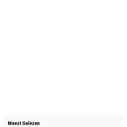
Vorig artikel
Volgend artikel
KONINGSDAG BEVERWIJK: NAT
Meest Gelezen
VERMISTE EN GEVONDEN DIEREN