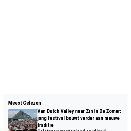
Vorig artikel
Volgend artikel
COLUMN VAN DE DAG / SPORTIEF
Meest Gelezen
SINTERKLAAS BEZOEKT KINDEREN IN
PIONIEREN
Van Dutch Valley naar Zin In De Zomer:
RODE KRUIS ZIEKENHUIS
jong festival bouwt verder aan nieuwe
traditie