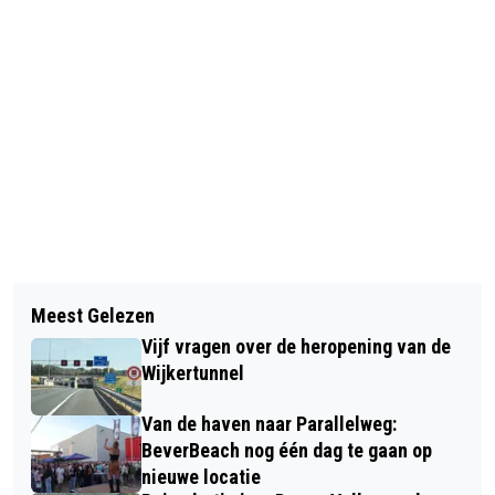
Vorig artikel
Volgend artikel
COLUMN BLIK VAN CO: VERKIEZINGEN
Meest Gelezen
MICHELL HAIJEN NIEUWE TRAINER
Vijf vragen over de heropening van de
BIJ DEM
Wijkertunnel
Van de haven naar Parallelweg:
BeverBeach nog één dag te gaan op
nieuwe locatie