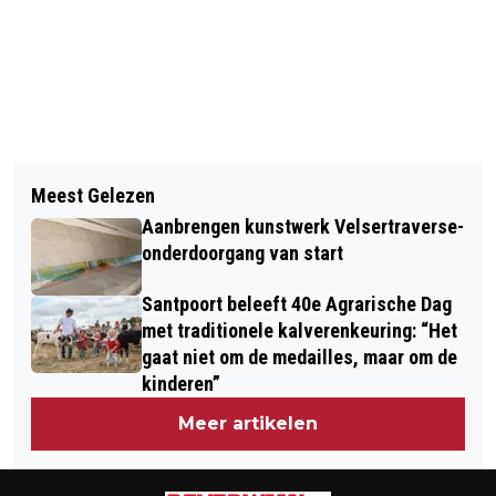
Vorig artikel
Volgend artikel
BETREKKEN BIJ GROEN FONDS
Meest Gelezen
DE 3JS MET JUBILEUMSHOW VAN 15
STEUNT 43 GROENE
Aanbrengen kunstwerk Velsertraverse-
JAAR 3JS IN KENNEMER THEATER
VRIJWILLIGERSPROJECTEN IN
onderdoorgang van start
NOORD-HOLLAND
Santpoort beleeft 40e Agrarische Dag
met traditionele kalverenkeuring: “Het
gaat niet om de medailles, maar om de
kinderen”
Meer artikelen