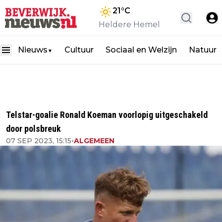
21
°C
Heldere Hemel
Nieuws
Cultuur
Sociaal en Welzijn
Natuur
▼
Telstar-goalie Ronald Koeman voorlopig uitgeschakeld
door polsbreuk
07 SEP 2023, 15:15
•
ALGEMEEN