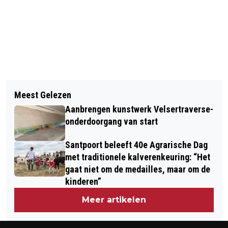
Vorig artikel
Volgend artikel
DE HULA HOOP IS JARIG: AL 65 JAAR
Meest Gelezen
STUDENTEN VONK OOGSTEN EERSTE
‘SCHUDDEN MET DIE HEUPEN’!
Aanbrengen kunstwerk Velsertraverse-
FORTENTHEE IN KRUIDENTUIN BIJ
onderdoorgang van start
FORT K’IJK
Santpoort beleeft 40e Agrarische Dag
met traditionele kalverenkeuring: “Het
gaat niet om de medailles, maar om de
kinderen”
Meer artikelen