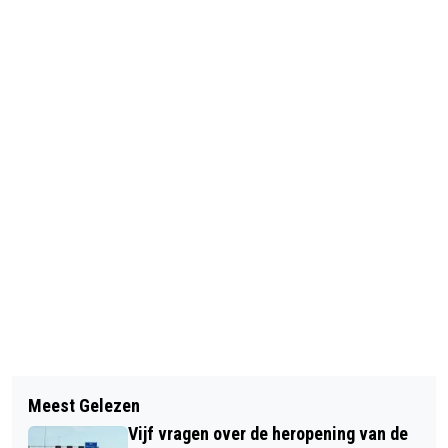
Vorig artikel
Volgend artikel
EXPOSITIE ‘BIJ DE VUURTOREN’ VAN
Meest Gelezen
GEMEENTE BEVERWIJK SCHENKT
MARTEN FISHER IN GEMEENTEHUIS
Vijf vragen over de heropening van de