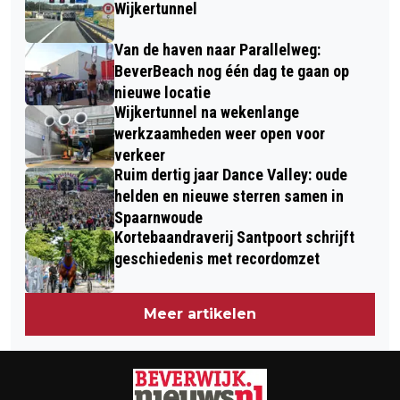
TROUWTOGA’S AAN MUSEUM
HEEMSKERK
Wijkertunnel
KENNEMERLAND
Van de haven naar Parallelweg:
BeverBeach nog één dag te gaan op
nieuwe locatie
Wijkertunnel na wekenlange
werkzaamheden weer open voor
verkeer
Ruim dertig jaar Dance Valley: oude
helden en nieuwe sterren samen in
Spaarnwoude
Kortebaandraverij Santpoort schrijft
geschiedenis met recordomzet
Meer artikelen