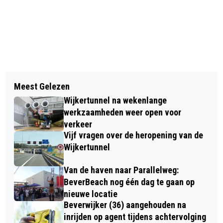
Vorig artikel
Volgend artikel
OPENING MEERBOMEN.NU SEIZOEN:
Meest Gelezen
NOG STEEDS GÉÉN
NOORD HOLLAND PLANT > 150.000
Wijkertunnel na wekenlange
KLIMAATBURGEMEESTER VOOR
BOMEN
werkzaamheden weer open voor
BEVERWIJK
verkeer
Vijf vragen over de heropening van de
Wijkertunnel
Van de haven naar Parallelweg:
BeverBeach nog één dag te gaan op
nieuwe locatie
Beverwijker (36) aangehouden na
inrijden op agent tijdens achtervolging