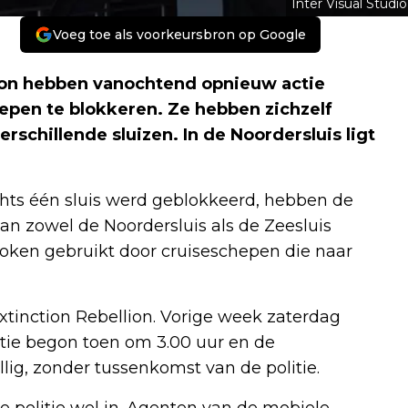
Inter Visual Studio
Voeg toe als voorkeursbron op Google
lion hebben vanochtend opnieuw actie
pen te blokkeren. Ze hebben zichzelf
schillende sluizen. In de Noordersluis ligt
lechts één sluis werd geblokkeerd, hebben de
n zowel de Noordersluis als de Zeesluis
oken gebruikt door cruiseschepen die naar
xtinction Rebellion. Vorige week zaterdag
ctie begon toen om 3.00 uur en de
lig, zonder tussenkomst van de politie.
e politie wel in. Agenten van de mobiele