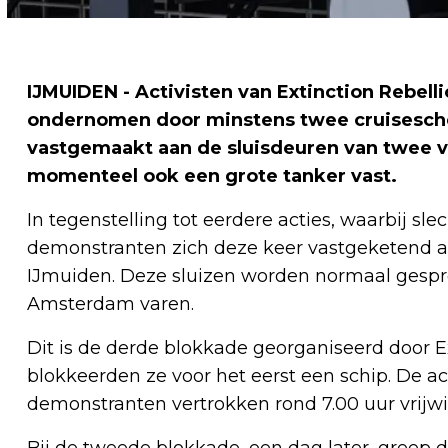
IJMUIDEN - Activisten van Extinction Rebel
ondernomen door minstens twee cruisesche
vastgemaakt aan de sluisdeuren van twee ver
momenteel ook een grote tanker vast.
In tegenstelling tot eerdere acties, waarbij s
demonstranten zich deze keer vastgeketend aa
IJmuiden. Deze sluizen worden normaal gespr
Amsterdam varen.
Dit is de derde blokkade georganiseerd door E
blokkeerden ze voor het eerst een schip. De a
demonstranten vertrokken rond 7.00 uur vrijwil
Bij de tweede blokkade, een dag later, greep d