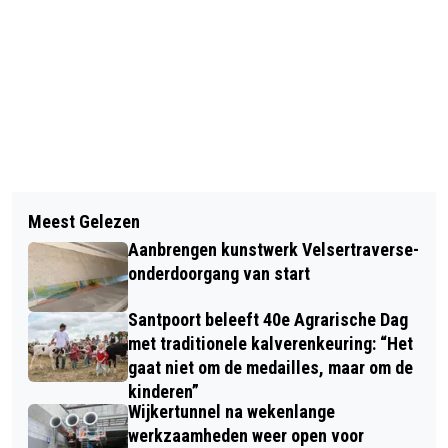
Vorig artikel
Volgend artikel
GEBOORTES I HUWELIJKEN I
Meest Gelezen
TATA STEEL NEDERLAND KOPPELT
OVERLEDEN
Aanbrengen kunstwerk Velsertraverse-
ZICH LOS VAN BRITSE TAK EN WORDT
onderdoorgang van start
AFZONDERLIJK BEDRIJF
Santpoort beleeft 40e Agrarische Dag
met traditionele kalverenkeuring: “Het
gaat niet om de medailles, maar om de
kinderen”
Wijkertunnel na wekenlange
werkzaamheden weer open voor