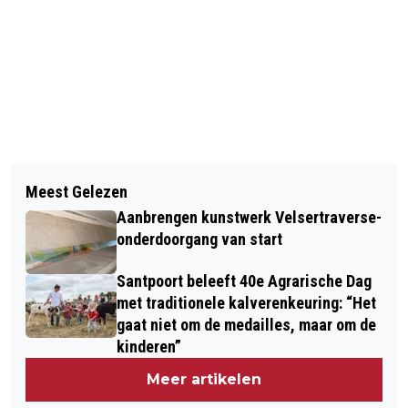
Vorig artikel
Volgend artikel
EXPLOSIE BIJ GLENN MILLERLAAN IN
Meest Gelezen
DOLFIJN VERLAAT NA BIJNA 2
BEVERWIJK
Aanbrengen kunstwerk Velsertraverse-
MAANDEN NOORDZEEKANAAL
onderdoorgang van start
Santpoort beleeft 40e Agrarische Dag
met traditionele kalverenkeuring: “Het
gaat niet om de medailles, maar om de
kinderen”
Meer artikelen