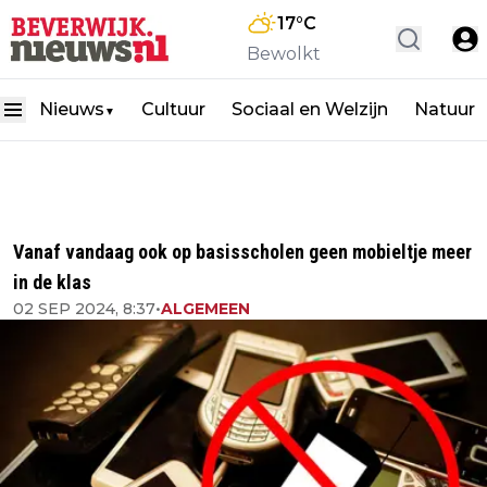
17
°C
Bewolkt
Nieuws
Cultuur
Sociaal en Welzijn
Natuur
▼
Vanaf vandaag ook op basisscholen geen mobieltje meer
in de klas
02 SEP 2024, 8:37
•
ALGEMEEN