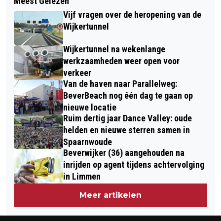
Meest Gelezen
MAN SPRINGT HONDJE ACHTERNA
GEVONDEN OP SPERZIEBONEN VAN
Vijf vragen over de heropening van de
BIJ DE PIER IN VELSEN-NOORD
JUMBO
Wijkertunnel
Wijkertunnel na wekenlange
werkzaamheden weer open voor
verkeer
Van de haven naar Parallelweg:
BeverBeach nog één dag te gaan op
nieuwe locatie
Ruim dertig jaar Dance Valley: oude
helden en nieuwe sterren samen in
Spaarnwoude
Beverwijker (36) aangehouden na
inrijden op agent tijdens achtervolging
in Limmen
Meer artikelen