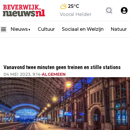
25
°C
Vooral Helder
Nieuws
Cultuur
Sociaal en Welzijn
Natuur
▼
Vanavond twee minuten geen treinen en stille stations
04 MEI 2023, 9:14
•
ALGEMEEN