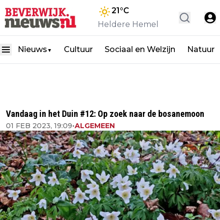
21
°C
Heldere Hemel
Nieuws
Cultuur
Sociaal en Welzijn
Natuur
▼
Vandaag in het Duin #12: Op zoek naar de bosanemoon
01 FEB 2023, 19:09
•
ALGEMEEN