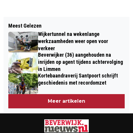
Vorig artikel
Volgend artikel
EINDELIJK WEER DANSEN IN
Meest Gelezen
EETLOKAAL EN HERBERG BE MY
BEVERWIJK EN HEEMSKERK… MAAR
Wijkertunnel na wekenlange
GUEST CORONAPROOF
DAN WÉL BUITEN!
werkzaamheden weer open voor
verkeer
Beverwijker (36) aangehouden na
inrijden op agent tijdens achtervolging
in Limmen
Kortebaandraverij Santpoort schrijft
geschiedenis met recordomzet
Meer artikelen