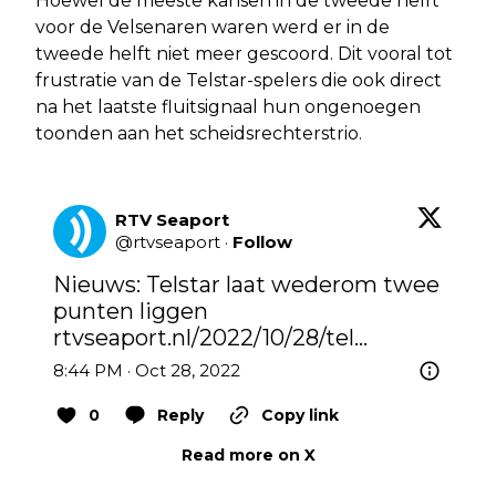
Hoewel de meeste kansen in de tweede helft
voor de Velsenaren waren werd er in de
tweede helft niet meer gescoord. Dit vooral tot
frustratie van de Telstar-spelers die ook direct
na het laatste fluitsignaal hun ongenoegen
toonden aan het scheidsrechterstrio.
RTV Seaport
@
rtvseaport
·
Follow
Nieuws: Telstar laat wederom twee 
punten liggen 
rtvseaport.nl/2022/10/28/tel…
8:44 PM · Oct 28, 2022
0
Reply
Copy link
Read more on X