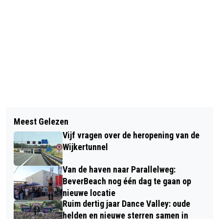
Vorig artikel
Volgend artikel
HGMK-LEZING: “WASPROGRAMMA
Meest Gelezen
JOLENE HETTINGA-ZAGERS WORDT
VAN EEN WEEK”
Vijf vragen over de heropening van de
DIRECTEUR EMPOWERYOU
Wijkertunnel
Van de haven naar Parallelweg:
BeverBeach nog één dag te gaan op
nieuwe locatie
Ruim dertig jaar Dance Valley: oude
helden en nieuwe sterren samen in