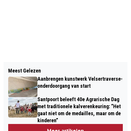
Vorig artikel
Volgend artikel
BEWONERS WESTERHEEM, SINT
Meest Gelezen
WARMTE IN ‘WARME KAMERS’ VAN
AGNES EN HEEMSWIJK GENIETEN
Aanbrengen kunstwerk Velsertraverse-
LEGER DES HEILS ALS DE
VAN GOUDEN DAGEN LICHTJESTOER
onderdoorgang van start
ENERGIEREKENING THUIS TE HOOG
Santpoort beleeft 40e Agrarische Dag
WORDT
met traditionele kalverenkeuring: “Het
gaat niet om de medailles, maar om de
kinderen”
Meer artikelen