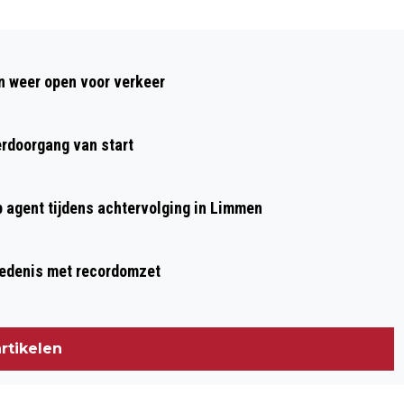
Volgend artikel
MUSEUM KENNEMERLAND VRIJ
 weer open voor verkeer
TOEGANKELIJK TIJDENS OPEN
MONUMENTENDAGEN 2018
rdoorgang van start
p agent tijdens achtervolging in Limmen
hiedenis met recordomzet
rtikelen