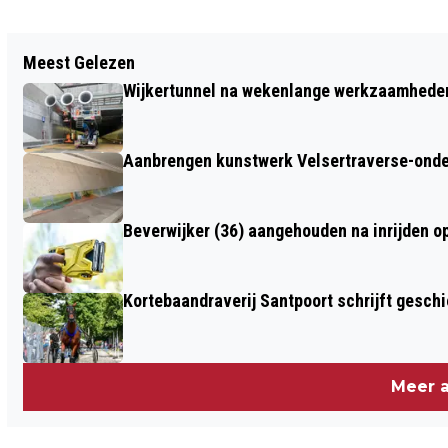
Vorig artikel
Meest Gelezen
AFVALLEN: THEORIE VS PRAKTIJK
Wijkertunnel na wekenlange werkzaamheden
Aanbrengen kunstwerk Velsertraverse-onde
Beverwijker (36) aangehouden na inrijden o
Kortebaandraverij Santpoort schrijft gesc
Meer a