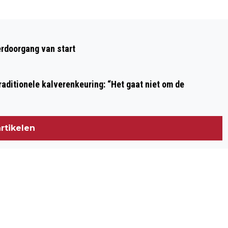
Volgend artikel
MET OUWE HOEREN IS ’T HEEL GEZELLIG
rdoorgang van start
OUWEHOEREN: ‘MEET THE FOKKENS’
aditionele kalverenkeuring: “Het gaat niet om de
rtikelen