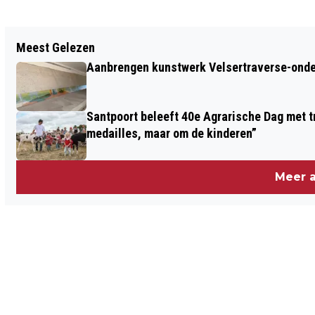
Vorig artikel
Meest Gelezen
LENTE VALT DIT JAAR IN DE WINTER:
Aanbrengen kunstwerk Velsertraverse-onde
WARMSTE FEBRUARI OOIT GEMETEN
Santpoort beleeft 40e Agrarische Dag met tr
medailles, maar om de kinderen”
Meer a