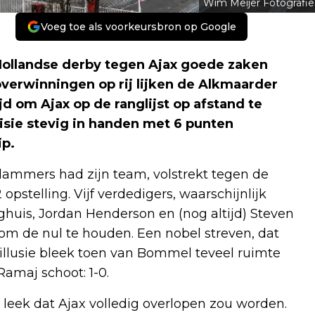
Wim Meijer Fotografie
Voeg toe als voorkeursbron op Google
ollandse derby tegen Ajax goede zaken
verwinningen op rij lijken de Alkmaarder
jd om Ajax op de ranglijst op afstand te
visie stevig in handen met 6 punten
ip.
rdammers had zijn team, volstrekt tegen de
opstelling. Vijf verdedigers, waarschijnlijk
huis, Jordan Henderson en (nog altijd) Steven
t om de nul te houden. Een nobel streven, dat
illusie bleek toen van Bommel teveel ruimte
amaj schoot: 1-0.
 leek dat Ajax volledig overlopen zou worden.