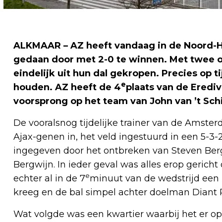
ALKMAAR – AZ heeft vandaag in de Noord-H
gedaan door met 2-0 te winnen. Met twee o
eindelijk uit hun dal gekropen. Precies op ti
e
houden. AZ heeft de 4
plaats van de Eredi
voorsprong op het team van John van ’t Sch
De vooralsnog tijdelijke trainer van de Amste
Ajax-genen in, het veld ingestuurd in een 5-3-2 
ingegeven door het ontbreken van Steven Berg
Bergwijn. In ieder geval was alles erop gerich
e
echter al in de 7
minuut van de wedstrijd een 
kreeg en de bal simpel achter doelman Diant R
Wat volgde was een kwartier waarbij het er op