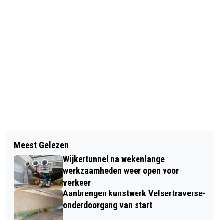
Vorig artikel
Volgend artikel
WEGAFSLUITINGEN EN
Meest Gelezen
OPENING MEERBOMEN.NU SEIZOEN:
SNELHEIDSBEPERKING DOOR
Wijkertunnel na wekenlange
NOORD HOLLAND PLANT > 150.000
WERKZAAMHEDEN
werkzaamheden weer open voor
BOMEN
verkeer
AMSTERDAMSEWEG (N202)
Aanbrengen kunstwerk Velsertraverse-
onderdoorgang van start