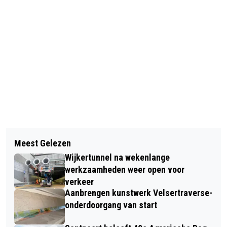
Vorig artikel
Volgend artikel
OP BEZOEK BIJ TENNISFENOMEEN
Meest Gelezen
HGMK-LEZING: “WASPROGRAMMA
ANNEKE JELSMA
Wijkertunnel na wekenlange
VAN EEN WEEK”
werkzaamheden weer open voor
verkeer
Aanbrengen kunstwerk Velsertraverse-
onderdoorgang van start