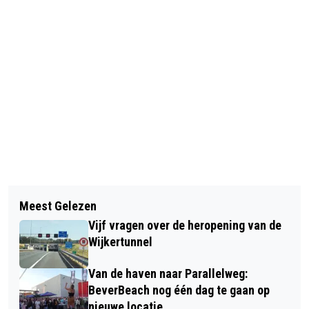
Vorig artikel
Volgend artikel
GRAFKUNSTENAAR AAN HET WERK
Meest Gelezen
BOSW8ER IN DE KLAS - AFLEVERING
Vijf vragen over de heropening van de
4: HERTENBRONST EN
Wijkertunnel
HERFSTKLEUREN
Van de haven naar Parallelweg:
BeverBeach nog één dag te gaan op
nieuwe locatie