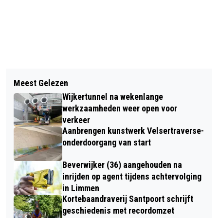
Vorig artikel
Volgend artikel
DIT WEEKEND WEER JAARLIJKSE
Meest Gelezen
BOSW8ER IN DE KLAS - AFLEVERING
OOIEVAARSTELLING
Wijkertunnel na wekenlange
9: WINTERGASTEN
werkzaamheden weer open voor
verkeer
Aanbrengen kunstwerk Velsertraverse-
onderdoorgang van start
Beverwijker (36) aangehouden na
inrijden op agent tijdens achtervolging
in Limmen
Kortebaandraverij Santpoort schrijft
geschiedenis met recordomzet