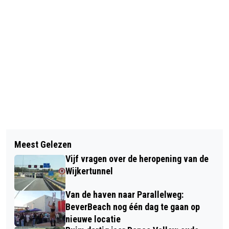
Vorig artikel
Volgend artikel
HUISARTSENPRAKTIJKEN
Meest Gelezen
HEEMSKERKS TRIO “HIKE IN THE
BROEKPOLDER EN WIJCKERMEER
Vijf vragen over de heropening van de
FORREST” HEEFT EERSTE POTENTIËLE
DOEN MEE MET NATIONALE DIABETES
Wijkertunnel
HIT OP SPOTIFY
CHALLENGE
Van de haven naar Parallelweg:
BeverBeach nog één dag te gaan op
nieuwe locatie