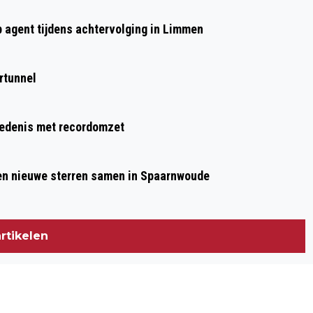
OVERLIJDENS
p agent tijdens achtervolging in Limmen
rtunnel
hiedenis met recordomzet
 en nieuwe sterren samen in Spaarnwoude
rtikelen