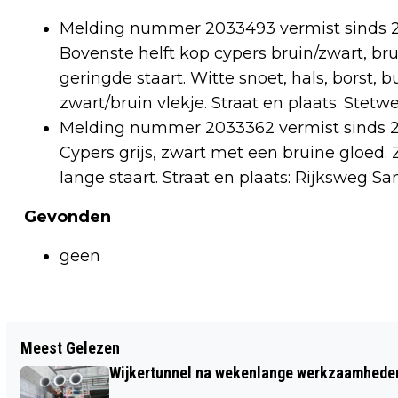
Melding nummer 2033493 vermist sinds 20-11
Bovenste helft kop cypers bruin/zwart, bru
geringde staart. Witte snoet, hals, borst, 
zwart/bruin vlekje. Straat en plaats: Stetw
Melding nummer 2033362 vermist sinds 21-11
Cypers grijs, zwart met een bruine gloed.
lange staart. Straat en plaats: Rijksweg S
Gevonden
geen
Vorig artikel
Meest Gelezen
BOSW8ER IN DE KLAS - AFLEVERING 32:
Wijkertunnel na wekenlange werkzaamheden
OP BEZOEK BIJ WILDOPVANG DE BONTE