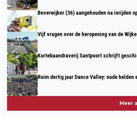
PIET
Beverwijker (36) aangehouden na inrijden o
Vijf vragen over de heropening van de Wijke
Kortebaandraverij Santpoort schrijft gesc
Ruim dertig jaar Dance Valley: oude helden
Meer a