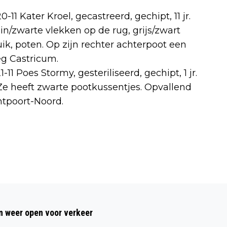
 Kater Kroel, gecastreerd, gechipt, 11 jr.
in/zwarte vlekken op de rug, grijs/zwart
buik, poten. Op zijn rechter achterpoot een
eg Castricum.
 Poes Stormy, gesteriliseerd, gechipt, 1 jr.
 Ze heeft zwarte pootkussentjes. Opvallend
antpoort-Noord.
Volgend artikel
GEBOORTEN, HUWELIJKEN EN
 weer open voor verkeer
GEREGISTREERD PARTNERSCHAPPEN EN