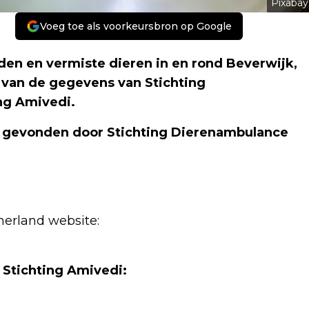
Pixabay
Voeg toe als voorkeursbron op Google
en en vermiste dieren in en rond Beverwijk,
 van de gegevens van Stichting
ng Amivedi.
f gevonden door Stichting Dierenambulance
erland website:
 Stichting Amivedi: