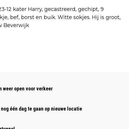
12 kater Harry, gecastreerd, gechipt, 9
, bef, borst en buik. Witte sokjes. Hij is groot,
uw Beverwijk
Volgend artikel
JAARWISSELING ONSTUIMIG MET WIND,
 weer open voor verkeer
ONWEER EN HAGEL IN HET WESTEN
nog één dag te gaan op nieuwe locatie
rtunnel