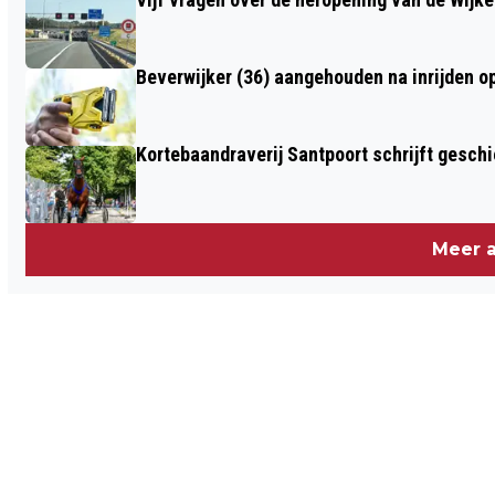
Beverwijker (36) aangehouden na inrijden o
Kortebaandraverij Santpoort schrijft gesc
Meer a