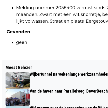
Melding nummer 2038400 vermist sinds 23-
maanden. Zwart met een wit snorretje, bekje
lijkt volwassen. Straat en plaats: Eergeto
Gevonden
geen
Vorig artikel
Meest Gelezen
NIEUWE JAAR: NA REGEN KOMT...
Wijkertunnel na wekenlange werkzaamheden
JANUARI BEGINT ZACHT, DAARNA
KANS OP KOUD WINTERWEER
Van de haven naar Parallelweg: BeverBeach 
Vijf vragen over de heropening van de Wijke