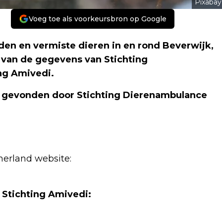
Pixabay
Voeg toe als voorkeursbron op Google
en en vermiste dieren in en rond Beverwijk,
 van de gegevens van Stichting
ng Amivedi.
f gevonden door Stichting Dierenambulance
erland website:
 Stichting Amivedi: