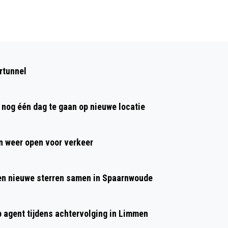
Volgend artikel
PAROCHIE ST. ELOY ORGANISEERT
rtunnel
OUDEREN-EN ZIEKENDAG IN
AGATHAKERK
nog één dag te gaan op nieuwe locatie
 weer open voor verkeer
 en nieuwe sterren samen in Spaarnwoude
p agent tijdens achtervolging in Limmen