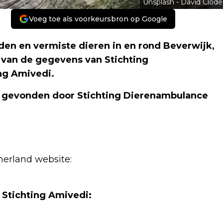
Unsplash - David Clode
Voeg toe als voorkeursbron op Google
en en vermiste dieren in en rond Beverwijk,
 van de gegevens van Stichting
ng Amivedi.
f gevonden door Stichting Dierenambulance
erland website:
 Stichting Amivedi: