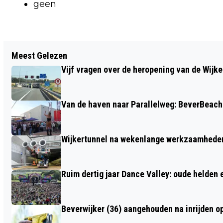
geen
Vorig artikel
Meest Gelezen
RE-ENACTMENT KAMPEMENT IN
Vijf vragen over de heropening van de Wijke
SANTPOORT, SCHIETDEMONSTRATIES
BIJ BUNKERMUSEUM EN MILITAIRE
Van de haven naar Parallelweg: BeverBeach 
VOERTUIGEN NAAR PLEIN 1945
Wijkertunnel na wekenlange werkzaamheden
Ruim dertig jaar Dance Valley: oude helden
Beverwijker (36) aangehouden na inrijden o