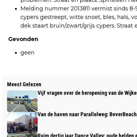
problemen. Straat en plaats; Spinsteen H
Melding nummer 2013811 vermist sinds 8-9 K
cypers gestreept, witte snoet, bles, hals, 
dek staart bruin/zwart/grijs cypers. Straa
Gevonden
geen
Vorig artikel
Meest Gelezen
ORGANISATIE DAM TOT DAMLOOP OP
Vijf vragen over de heropening van de Wijke
ZOEK NAAR NOG 80 VRIJWILLIGERS
Van de haven naar Parallelweg: BeverBeach 
Ruim dertig jaar Dance Valley: oude helden