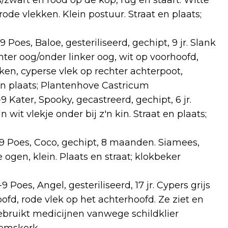
js/zwart en rood op de kop, rug en staart. Witte
 rode vlekken. Klein postuur. Straat en plaats;
oes, Baloe, gesteriliseerd, gechipt, 9 jr. Slank
hter oog/onder linker oog, wit op voorhoofd,
en, cyperse vlek op rechter achterpoot,
 en plaats; Plantenhove Castricum
Kater, Spooky, gecastreerd, gechipt, 6 jr.
 wit vlekje onder bij z'n kin. Straat en plaats;
9 Poes, Coco, gechipt, 8 maanden. Siamees,
ogen, klein. Plaats en straat; klokbeker
oes, Angel, gesteriliseerd, 17 jr. Cypers grijs
ofd, rode vlek op het achterhoofd. Ze ziet en
Gebruikt medicijnen vanwege schildklier