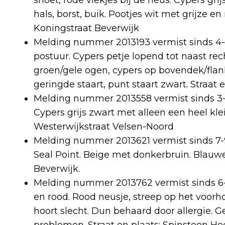
snoet, rode vlekjes bij de neus. Cypers gri
hals, borst, buik. Pootjes wit met grijze en
Koningstraat Beverwijk
Melding nummer 2013193 vermist sinds 4-9 P
postuur. Cypers petje lopend tot naast rec
groen/gele ogen, cypers op bovendek/flank
geringde staart, punt staart zwart. Straat
Melding nummer 2013558 vermist sinds 3-9 
Cypers grijs zwart met alleen een heel klein
Westerwijkstraat Velsen-Noord
Melding nummer 2013621 vermist sinds 7-
Seal Point. Beige met donkerbruin. Blauwe 
Beverwijk.
Melding nummer 2013762 vermist sinds 6-9 P
en rood. Rood neusje, streep op het voorho
hoort slecht. Dun behaard door allergie. 