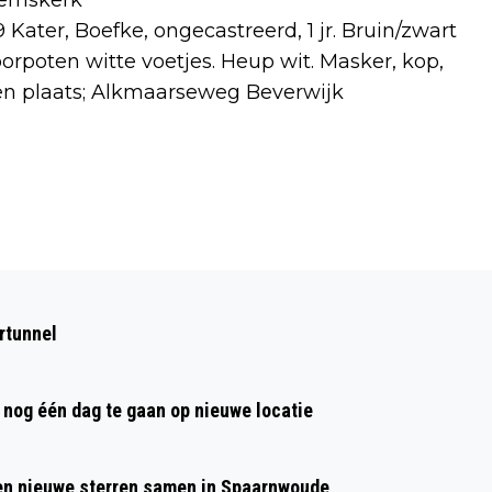
eemskerk
ater, Boefke, ongecastreerd, 1 jr. Bruin/zwart
voorpoten witte voetjes. Heup wit. Masker, kop,
t en plaats; Alkmaarseweg Beverwijk
Volgend artikel
NATIONALE SPINNENTELLING: NU KOMT
rtunnel
DE HERFST ER ÉCHT AAN!
nog één dag te gaan op nieuwe locatie
 en nieuwe sterren samen in Spaarnwoude