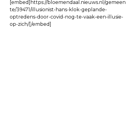
[embed]https://bloemendaal.nieuws.nl/gemeen
te/39471/illusionist-hans-klok-geplande-
optredens-door-covid-nog-te-vaak-een-illusie-
op-zich/[/embed]