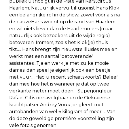
publiek uitnodigt in de Piste van Kerstcircus
Haarlem. Natuurlijk vervult illusionist Hans Klok
een belangrijke rol in de show, zowel vóór als na
de pauzeHans woont op de rand van Haarlem
en wil niets liever dan de Haarlemmers (maar
natuurlijk ook bezoekers uit de wijde regio)
betoveren! Immers, zoals het Klok(je) thuis
tikt…. Hans brengt zijn nieuwste illusies mee en
werkt met een aantal 'betoverende'
assistentes...Tja en werk je met zulke mooie
dames, dan speel je eigenlijk ook een beetje
met vuur….Had u recent schaatskoorts? Beleef
dan mee hoe het is wanneer je dat op twee
vierkante meter moet doen….Superjongleur
Rafael Gil is onnavolgbaar en de Oekraïense
krachtpatser Andrey Vouk jongleert met
autobanden van wel 6 kilogram of meer…. Van
de deze geweldige première-voorstelling zijn
vele foto's genomen