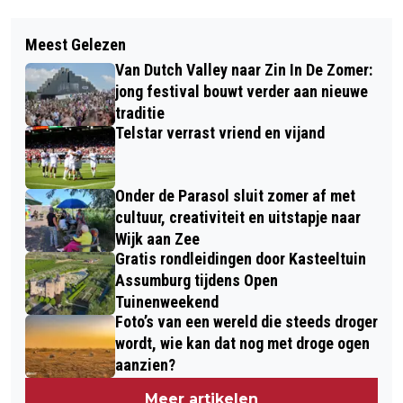
Vorig artikel
Volgend artikel
MATTIJS REINEN NIEUWE
Meest Gelezen
GLÜHWEINPROEVERIJ BIJ CAFÉ DE
STADSDICHTER VAN BEVERWIJK
Van Dutch Valley naar Zin In De Zomer:
ZON
jong festival bouwt verder aan nieuwe
traditie
Telstar verrast vriend en vijand
Onder de Parasol sluit zomer af met
cultuur, creativiteit en uitstapje naar
Wijk aan Zee
Gratis rondleidingen door Kasteeltuin
Assumburg tijdens Open
Tuinenweekend
Foto’s van een wereld die steeds droger
wordt, wie kan dat nog met droge ogen
aanzien?
Meer artikelen