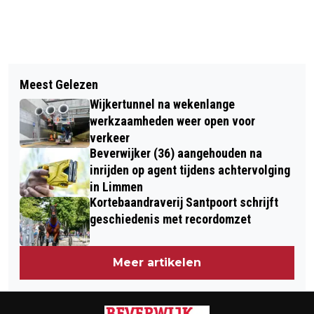
Vorig artikel
Volgend artikel
CULTUURFESTIVAL VOOR DE
Meest Gelezen
VIER AANHOUDINGEN NA
BEVERWIJKSE BASISSCHOLEN
Wijkertunnel na wekenlange
STEEKPARTIJ OP SCHOOL IN
werkzaamheden weer open voor
SANTPOORT-NOORD
verkeer
Beverwijker (36) aangehouden na
inrijden op agent tijdens achtervolging
in Limmen
Kortebaandraverij Santpoort schrijft
geschiedenis met recordomzet
Meer artikelen