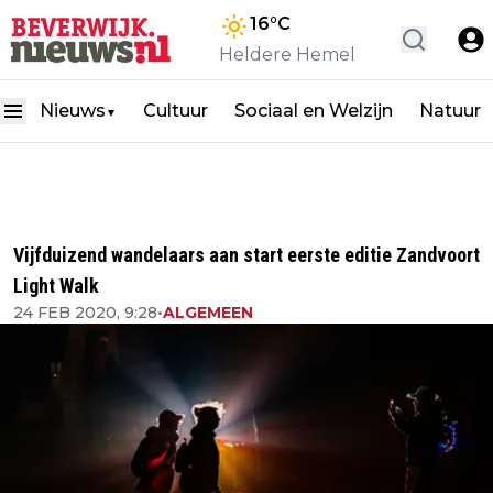
16
°C
Heldere Hemel
Nieuws
Cultuur
Sociaal en Welzijn
Natuur
▼
Vijfduizend wandelaars aan start eerste editie Zandvoort
Light Walk
24 FEB 2020, 9:28
•
ALGEMEEN