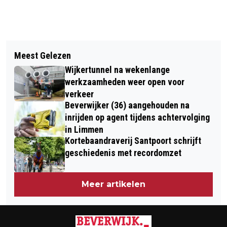
Vorig artikel
Volgend artikel
EINDE VAN HET HERTENKAMP?
Meest Gelezen
OPEN DAG IN VERNIEUWDE NOVA
VANDAAG ZAL ’T BLIJKEN!
Wijkertunnel na wekenlange
CAMPUS HAARLEMMERMEER
werkzaamheden weer open voor
verkeer
Beverwijker (36) aangehouden na
inrijden op agent tijdens achtervolging
in Limmen
Kortebaandraverij Santpoort schrijft
geschiedenis met recordomzet
Meer artikelen