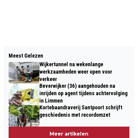
Vorig artikel
Volgend artikel
KONINGSDAG 2025: (BIJNA) JARIGE
Meest Gelezen
HAK WAARSCHUWT VOOR RUBBER IN
KONING TRAPT AF IN DOETINCHEM,
Wijkertunnel na wekenlange
BOERENKOOL EN SPINAZIE
EN HEEL NEDERLAND VOLGT
werkzaamheden weer open voor
verkeer
Beverwijker (36) aangehouden na
inrijden op agent tijdens achtervolging
in Limmen
Kortebaandraverij Santpoort schrijft
geschiedenis met recordomzet
Meer artikelen