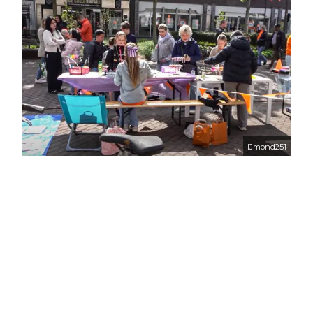
IJmond251