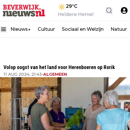
29
°C
Heldere Hemel
Nieuws
Cultuur
Sociaal en Welzijn
Natuur
▼
Volop oogst van het land voor Herenboeren op Rorik
11 AUG 2024, 21:43
•
ALGEMEEN