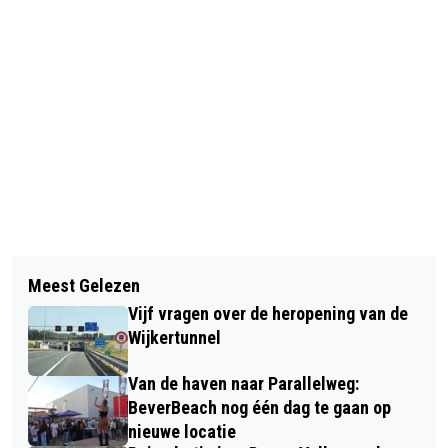
Vorig artikel
Volgend artikel
EXTINCTION REBELLION BLOKKEERT
Meest Gelezen
ALFRED HITCHCOCK 125 JAAR… EN
OPNIEUW CRUISESCHIP ONDERWEG
Vijf vragen over de heropening van de
DANKZIJ HEM HEBBEN WE NOG
NAAR AMSTERDAM
Wijkertunnel
STEEDDS LAST VAN
Van de haven naar Parallelweg:
‘PARASKEVIADEKATRIAPHOBIA’
BeverBeach nog één dag te gaan op
nieuwe locatie